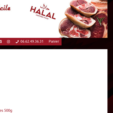
06.62.49.36.31
Panier
es 500g