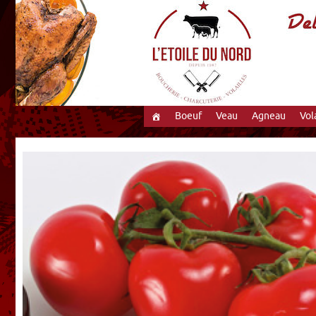
Boeuf
Veau
Agneau
Vol